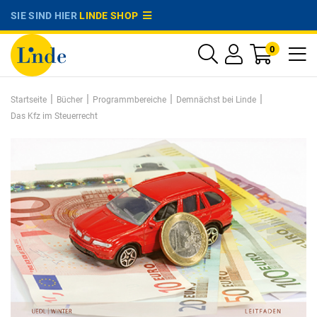
SIE SIND HIER
LINDE SHOP
0
|
|
|
|
Startseite
Bücher
Programmbereiche
Demnächst bei Linde
Das Kfz im Steuerrecht