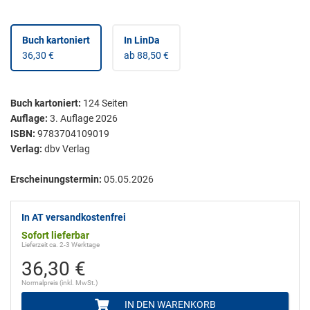
Buch kartoniert
In LinDa
36,30 €
ab 88,50 €
Buch kartoniert
:
124
Seiten
Auflage:
3. Auflage 2026
ISBN:
9783704109019
Verlag:
dbv Verlag
Erscheinungstermin:
05.05.2026
In AT versandkostenfrei
Sofort lieferbar
Lieferzeit ca. 2-3 Werktage
36,30 €
Normalpreis (inkl. MwSt.)
IN DEN WARENKORB