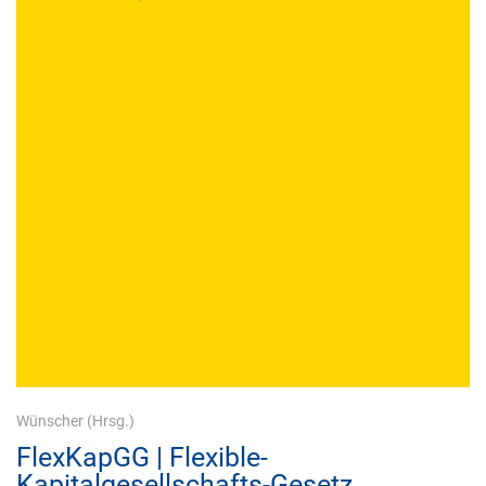
Wünscher
(Hrsg.)
FlexKapGG | Flexible-
Kapitalgesellschafts-Gesetz