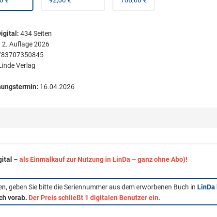
0 €
92,00 €
108,00 €
igital
:
434
Seiten
:
2. Auflage 2026
783707350845
Linde Verlag
nungstermin:
16.04.2026
gital
–
als Einmalkauf zur Nutzung in LinDa
–
ganz ohne Abo)!
fen, geben Sie bitte die Seriennummer aus dem erworbenen Buch in
LinDa
ich vorab.
Der Preis schließt 1 digitalen Benutzer ein.