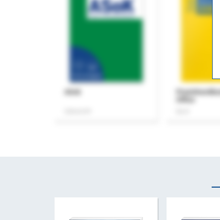
ASok
Praxishandb
Office
Zeitschrift
Buch