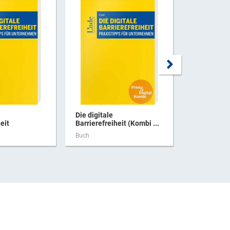
Die digitale
Amtsmissb
eit
Barrierefreiheit (Kombi ...
Korruptions
Buch
Buch