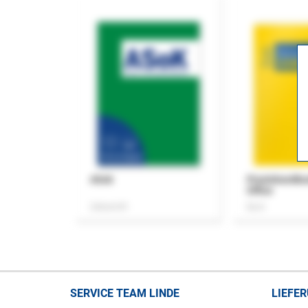
ASok
Praxishandb
Office
Zeitschrift
Buch
SERVICE TEAM LINDE
LIEFE