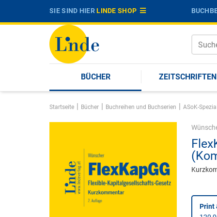
SIE SIND HIER
LINDE SHOP
BUCHBE
BÜCHER
ZEITSCHRIFTEN
|
|
|
Startseite
Bücher
Buchreihen und Buchserien
ASoK-Spezia
Wünsch
Flex
(Kom
Kurzko
Print 