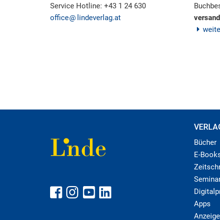
Service Hotline: +43 1 24 630
Buchbes
office
lindeverlag.at
versand
weit
VERLA
Bücher
E-Book
Zeitschr
Semina
Digital
Apps
Anzeige