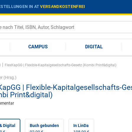
STELLUNGEN IN AT
VERSANDKOSTENFREI
CAMPUS
DIGITAL
|
l
FlexKapGG | Flexible-Kapitalgesellschafts-Gesetz (Kombi Print&digital)
er
(Hrsg.)
KapGG | Flexible-Kapitalgesellschafts-Ge
bi Print&digital)
mmentar
& Digital
Buch gebunden
In LinDa