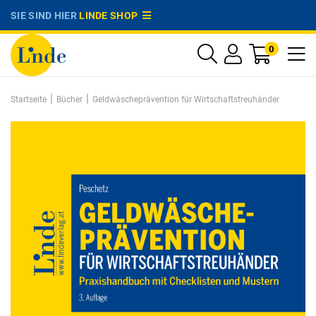
SIE SIND HIER
LINDE SHOP
0
|
|
Startseite
Bücher
Geldwäscheprävention für Wirtschaftstreuhänder