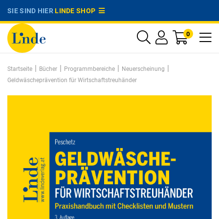
SIE SIND HIER
LINDE SHOP
0
|
|
|
|
Startseite
Bücher
Programmbereiche
Neuerscheinung
Geldwäscheprävention für Wirtschaftstreuhänder