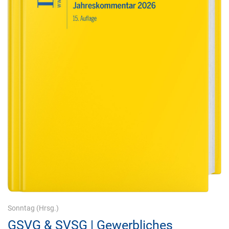
Sonntag
(Hrsg.)
GSVG & SVSG | Gewerbliches