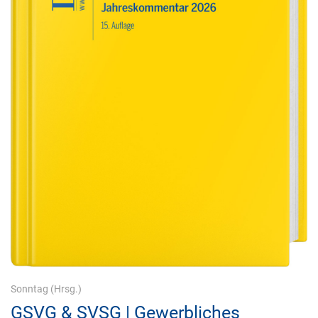
Sonntag
(Hrsg.)
GSVG & SVSG | Gewerbliches