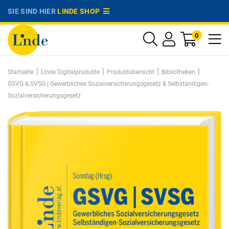
SIE SIND HIER
LINDE SHOP
0
|
|
|
|
Startseite
Linde Digitalprodukte
Produktübersicht
Bibliotheken
GSVG & SVSG | Gewerbliches Sozialversicherungsgesetz & Selbständigen-
Sozialversicherungsgesetz