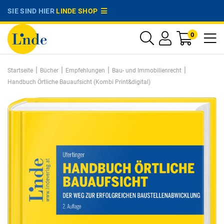
SIE SIND HIER
LINDE SHOP
0
|
|
|
|
Startseite
Bücher
Empfehlungen
Bau- und Immobilienrecht
Handbuch Örtliche Bauaufsicht (Kombi Print&digital)