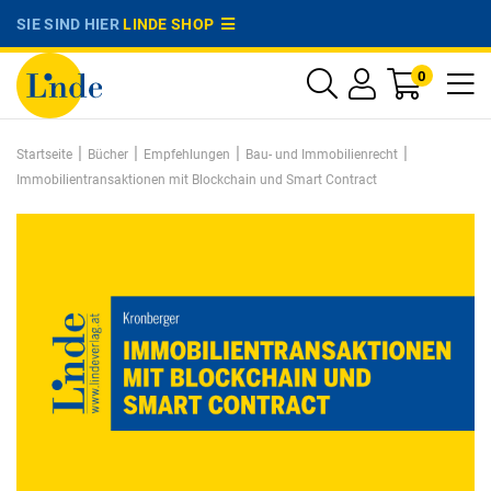
SIE SIND HIER
LINDE SHOP
0
|
|
|
|
Startseite
Bücher
Empfehlungen
Bau- und Immobilienrecht
Immobilientransaktionen mit Blockchain und Smart Contract