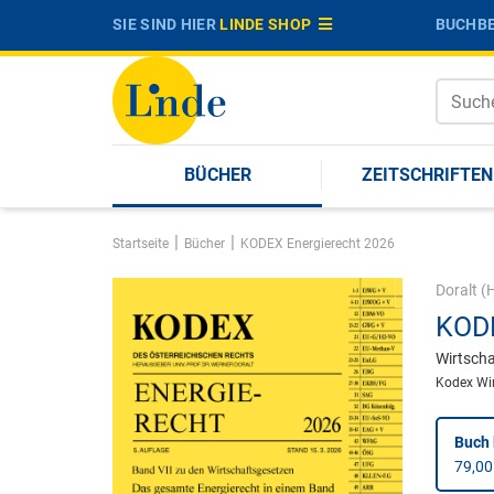
SIE SIND HIER
LINDE SHOP
BUCHBE
BÜCHER
ZEITSCHRIFTEN
|
|
Startseite
Bücher
KODEX Energierecht 2026
Doralt
(H
KODE
Wirtscha
Kodex Wir
Buch 
79,00