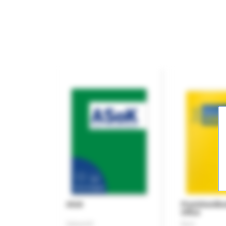
ASok
Praxishandb
Office
Zeitschrift
Buch