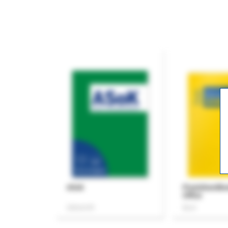
ASok
Praxishandb
Office
Zeitschrift
Buch