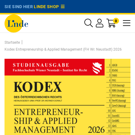
SIE SIND HIER
LINDE SHOP
0
|
Startseite
Kodex Entrepreneurship & Applied Management (FH Wr. Neustadt) 2026