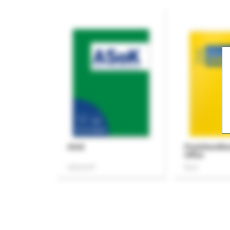
ASok
Praxishandb
Office
Zeitschrift
Buch