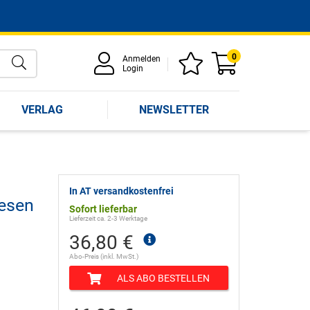
0
Anmelden
Login
VERLAG
NEWSLETTER
In AT versandkostenfrei
esen
Sofort lieferbar
Lieferzeit ca. 2-3 Werktage
36,80 €
Abo-Preis (inkl. MwSt.)
ALS ABO BESTELLEN