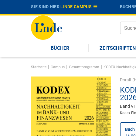
SIE SIND HIER
LINDE CAMPUS
BUCHBE
BÜCHER
ZEITSCHRIFTEN
|
|
|
Startseite
Campus
Gesamtprogramm
KODEX Nachhaltigk
Doralt
(H
KODE
202
Band VI
Kodex Fi
Buch 