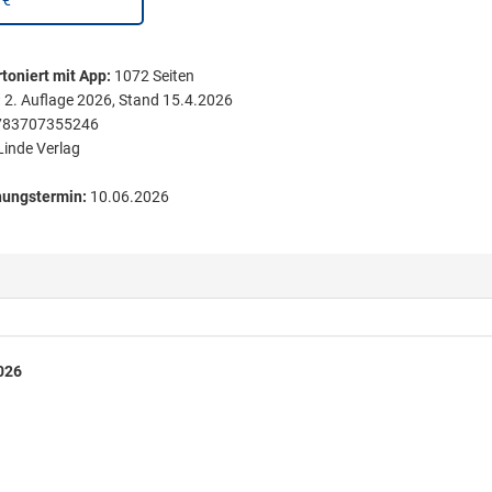
 €
toniert
mit App:
1072
Seiten
:
2. Auflage 2026, Stand 15.4.2026
783707355246
Linde Verlag
nungstermin:
10.06.2026
026