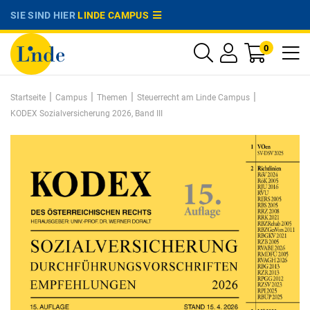
SIE SIND HIER
LINDE CAMPUS
0
|
|
|
|
Startseite
Campus
Themen
Steuerrecht am Linde Campus
KODEX Sozialversicherung 2026, Band III