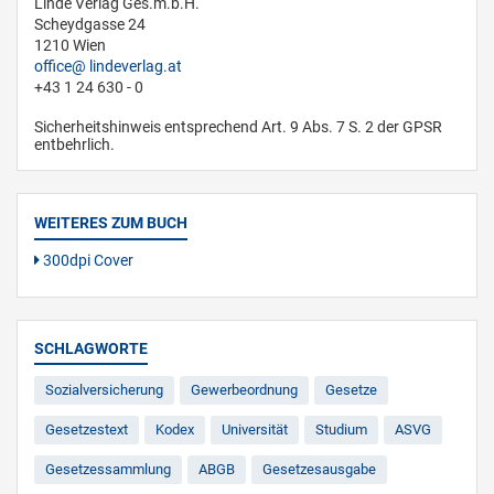
Linde Verlag Ges.m.b.H.
Scheydgasse 24
1210 Wien
office
lindeverlag.at
+43 1 24 630 - 0
Sicherheitshinweis entsprechend Art. 9 Abs. 7 S. 2 der GPSR
entbehrlich.
WEITERES ZUM BUCH
300dpi Cover
SCHLAGWORTE
Sozialversicherung
Gewerbeordnung
Gesetze
Gesetzestext
Kodex
Universität
Studium
ASVG
Gesetzessammlung
ABGB
Gesetzesausgabe