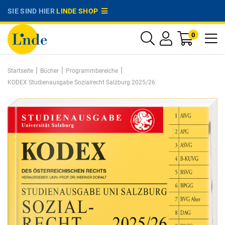
SIE SIND HIER
LINDE SHOP
0
|
|
|
Startseite
Bücher
Programmbereiche
KODEX Studienausgabe Sozialrecht Salzburg 2025/26