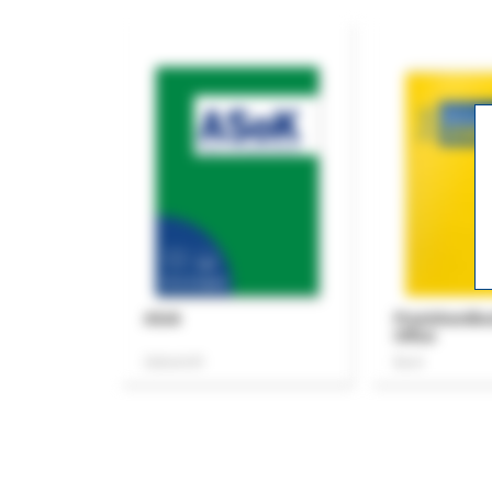
ASok
Praxishandb
Office
Zeitschrift
Buch