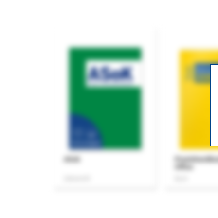
ASok
Praxishandb
Office
Zeitschrift
Buch