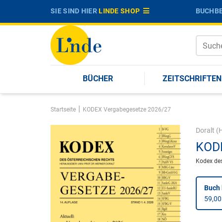
SIE SIND HIER
LINDE SHOP
BUCHBE
BÜCHER
ZEITSCHRIFTEN
|
Startseite
KODEX Vergabegesetze 2026/27
Doralt
(H
KODE
Kodex des
Buch 
59,00