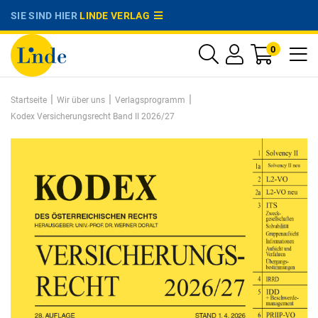
SIE SIND HIER
LINDE VERLAG
0
|
|
|
Startseite
Wir über uns
Verlagsprogramm
Kodex Versicherungsrecht Band II 2026/27