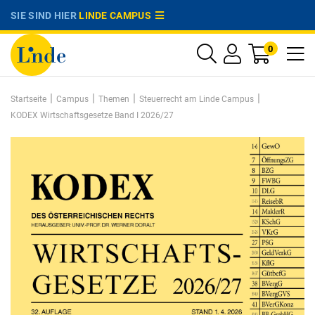
SIE SIND HIER
LINDE CAMPUS
0
|
|
|
|
Startseite
Campus
Themen
Steuerrecht am Linde Campus
KODEX Wirtschaftsgesetze Band I 2026/27