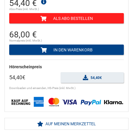
54,40 €
Abo-Preis (inkl. MwSt.)
ALS ABO BESTELLEN
68,00 €
Normalpreis (inkl. MwSt.)
IN DEN WARENKORB
Hörerscheinpreis
54,40€
54,40€
Downloaden und einsenden, HS-Preis (inkl. MwSt.)
AUF MEINEN MERKZETTEL