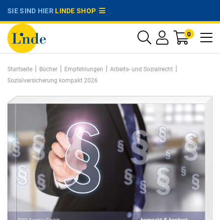
SIE SIND HIER
LINDE SHOP
0
|
|
|
|
Startseite
Bücher
Empfehlungen
Arbeits- und Sozialrecht
Sozialversicherung kompakt 2026