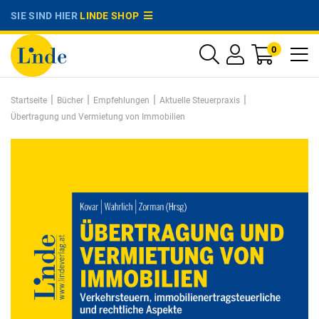
SIE SIND HIER
LINDE SHOP
0
|
|
|
|
Startseite
Bücher
Empfehlungen
Aktuelle Steuerpraxis
Übertragung und Vermietung von Immobilien