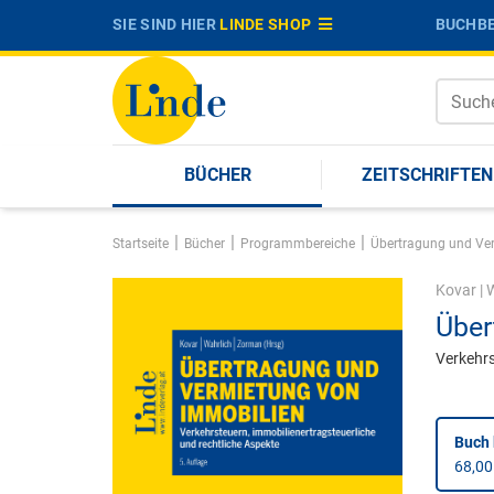
SIE SIND HIER
LINDE SHOP
BUCHBE
BÜCHER
ZEITSCHRIFTEN
|
|
|
Startseite
Bücher
Programmbereiche
Übertragung und Ve
Kovar
|
W
Über
Verkehrs
Buch 
68,00