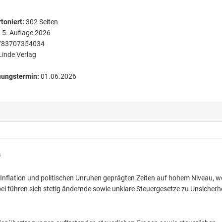
toniert
:
302
Seiten
:
5. Auflage 2026
783707354034
Linde Verlag
nungstermin:
01.06.2026
s
 Inflation und politischen Unruhen geprägten Zeiten auf hohem Niveau, 
ei führen sich stetig ändernde sowie unklare Steuergesetze zu Unsicherh