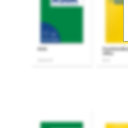
ASok
Praxishandb
Office
Zeitschrift
Buch