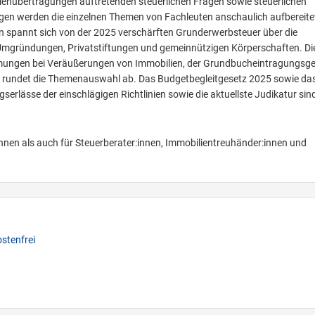
ienübertragungen auftretenden steuerlichen Fragen sowie steuerlichen
ägen werden die einzelnen Themen von Fachleuten anschaulich aufbereite
gen spannt sich von der 2025 verschärften Grunderwerbsteuer über die
ie Umgründungen, Privatstiftungen und gemeinnützigen Körperschaften. Di
immungen bei Veräußerungen von Immobilien, der Grundbucheintragungsg
g rundet die Themenauswahl ab. Das Budgetbegleitgesetz 2025 sowie da
rlässe der einschlägigen Richtlinien sowie die aktuellste Judikatur sin
innen als auch für Steuerberater:innen, Immobilientreuhänder:innen und
.
stenfrei