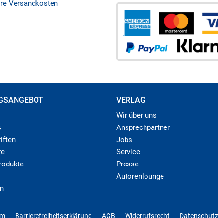
ere Versandkosten
GSANGEBOT
VERLAG
Wir über uns
s
Ansprechpartner
iften
Jobs
re
Service
produkte
Presse
Autorenlounge
n
um
Barrierefreiheitserklärung
AGB
Widerrufsrecht
Datenschutz