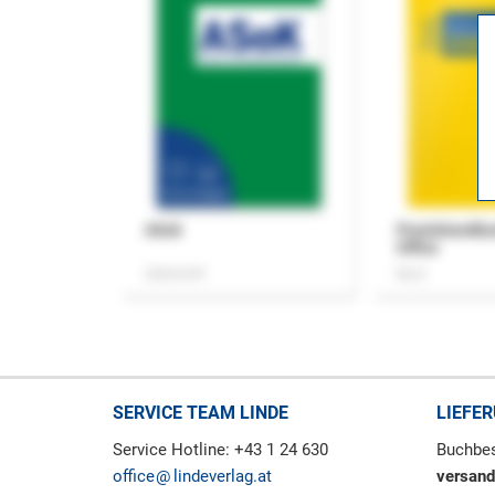
ASok
Praxishandb
Office
Zeitschrift
Buch
SERVICE TEAM LINDE
LIEFE
Service Hotline: +43 1 24 630
Buchbes
office
lindeverlag.at
versand