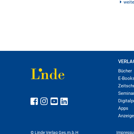
weit
VERLA
Bücher
E-Book
Zeitschr
Semina
Digital
Apps
Anzeige
© Linde Verlag Ges.m.b.H
Impress