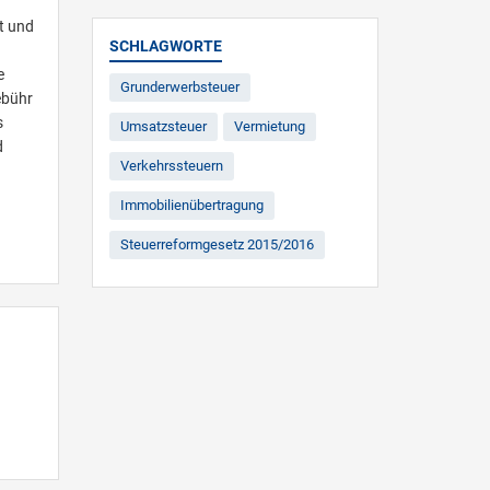
t und
SCHLAGWORTE
e
Grunderwerbsteuer
ebühr
s
Umsatzsteuer
Vermietung
d
Verkehrssteuern
Immobilienübertragung
Steuerreformgesetz 2015/2016