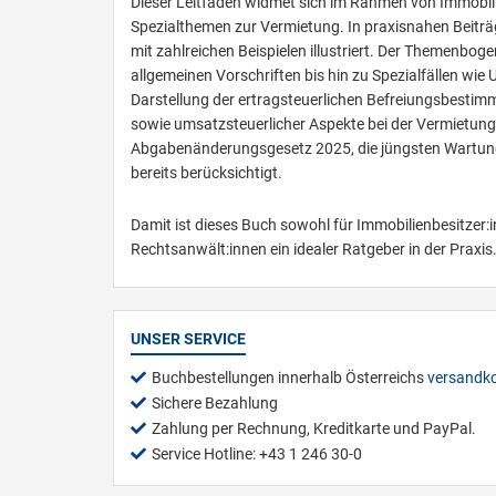
Dieser Leitfaden widmet sich im Rahmen von Immobil
Spezialthemen zur Vermietung. In praxisnahen Beitr
mit zahlreichen Beispielen illustriert. Der Themenbo
allgemeinen Vorschriften bis hin zu Spezialfällen w
Darstellung der ertragsteuerlichen Befreiungsbest
sowie umsatzsteuerlicher Aspekte bei der Vermietun
Abgabenänderungsgesetz 2025, die jüngsten Wartungse
bereits berücksichtigt.
Damit ist dieses Buch sowohl für Immobilienbesitzer:
Rechtsanwält:innen ein idealer Ratgeber in der Praxis
UNSER SERVICE
Buchbestellungen innerhalb Österreichs
versandko
Sichere Bezahlung
Zahlung per Rechnung, Kreditkarte und PayPal.
Service Hotline: +43 1 246 30-0