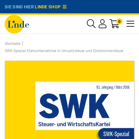
SIE SIND HIER
LINDE SHOP
0
|
Startseite
SWK-Spezial Kleinunternehmer in Umsatzsteuer und Einkommensteuer