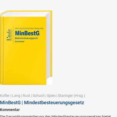
Kofler
|
Lang
|
Rust
|
Schuch
|
Spies
|
Staringer
(Hrsg.)
MinBestG | Mindestbesteuerungsgesetz
Kommentar
Die Gesamtkommentierung des Mindestbesteuerungsgesetzes bietet