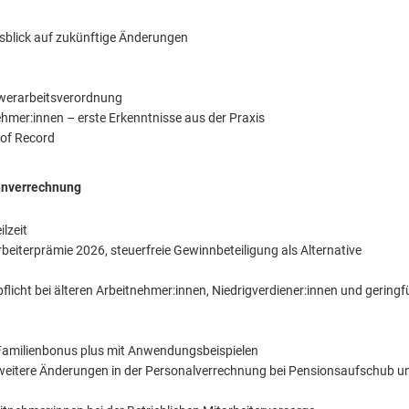
Ausblick auf zukünftige Änderungen
werarbeitsverordnung
ehmer:innen – erste Erkenntnisse aus der Praxis
 of Record
ohnverrechnung
lzeit
eiterprämie 2026, steuerfreie Gewinnbeteiligung als Alternative
icht bei älteren Arbeitnehmer:innen, Niedrigverdiener:innen und geringf
Familienbonus plus mit Anwendungsbeispielen
d weitere Änderungen in der Personalverrechnung bei Pensionsaufschub u