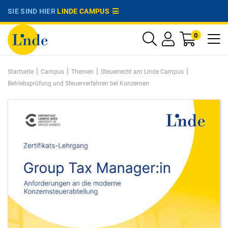
SIE SIND HIER
LINDE CAMPUS
0
|
|
|
|
Startseite
Campus
Themen
Steuerrecht am Linde Campus
Betriebsprüfung und Steuerverfahren bei Konzernen