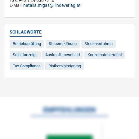
Fax: +43 1 24 630 - 746
E-Mail:
natalia.migas
lindeverlag.at
SCHLAGWORTE
Betriebsprüfung
Steuererklärung
Steuerverfahren
Selbstanzeige
Auskunftsbescheid
Konzernsteuerrecht
Tax Compliance
Risikominimierung
EMPFEHLUNGEN