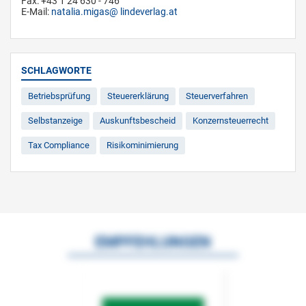
Fax: +43 1 24 630 - 746
E-Mail:
natalia.migas
lindeverlag.at
SCHLAGWORTE
Betriebsprüfung
Steuererklärung
Steuerverfahren
Selbstanzeige
Auskunftsbescheid
Konzernsteuerrecht
Tax Compliance
Risikominimierung
EMPFEHLUNGEN