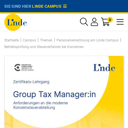
SIE SIND HIER
LINDE CAMPUS
0
|
|
|
|
Startseite
Campus
Themen
Personalverrechnung am Linde Campus
Betriebsprüfung und Steuerverfahren bei Konzernen