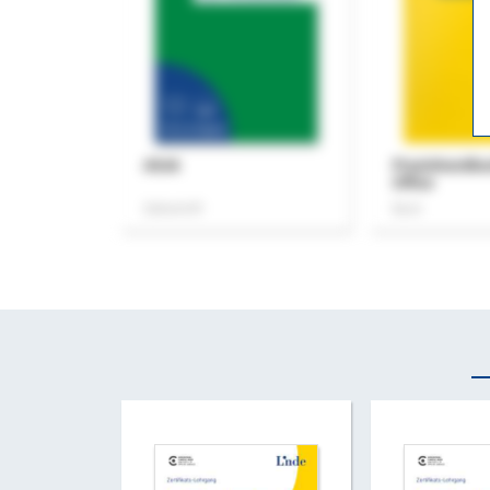
ASok
Praxishandb
Office
Zeitschrift
Buch