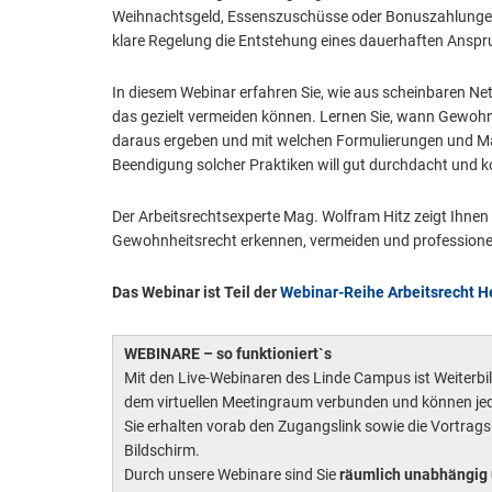
Weihnachtsgeld, Essenszuschüsse oder Bonuszahlunge
klare Regelung die Entstehung eines dauerhaften Anspr
In diesem Webinar erfahren Sie, wie aus scheinbaren Net
das gezielt vermeiden können. Lernen Sie, wann Gewohnh
daraus ergeben und mit welchen Formulierungen und Maß
Beendigung solcher Praktiken will gut durchdacht und k
Der Arbeitsrechtsexperte Mag. Wolfram Hitz zeigt Ihnen 
Gewohnheitsrecht erkennen, vermeiden und professionel
Das Webinar ist Teil der
Webinar-Reihe Arbeitsrecht H
WEBINARE – so funktioniert`s
Mit den Live-Webinaren des Linde Campus ist Weiterbild
dem virtuellen Meetingraum verbunden und können jed
Sie erhalten vorab den Zugangslink sowie die Vortrag
Bildschirm.
Durch unsere Webinare sind Sie
räumlich unabhängig 