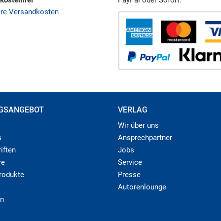
kostenfrei
PayPal oder Sofort.
ere Versandkosten
GSANGEBOT
VERLAG
Wir über uns
s
Ansprechpartner
iften
Jobs
re
Service
produkte
Presse
Autorenlounge
n