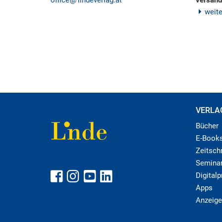
office
lindeverlag.at
versand
weit
VERLA
Bücher
E-Book
Zeitschr
Semina
Digital
Apps
Anzeige