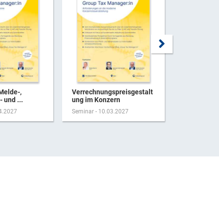
Melde-,
Verrechnungspreisgestalt
Aktuelles 
 und ...
ung im Konzern
der Person
04.2027
Seminar - 10.03.2027
Seminar - 17