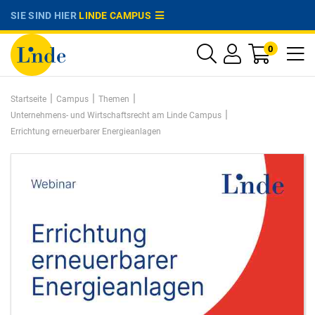
SIE SIND HIER
LINDE CAMPUS
0
|
|
|
Startseite
Campus
Themen
|
Unternehmens- und Wirtschaftsrecht am Linde Campus
Errichtung erneuerbarer Energieanlagen