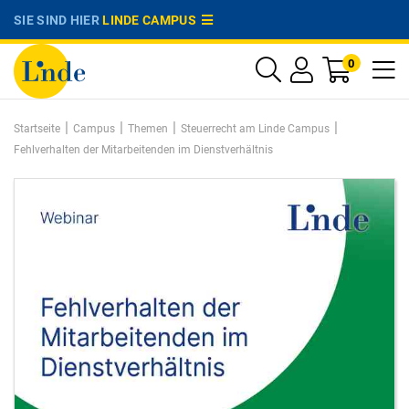
SIE SIND HIER
LINDE CAMPUS
0
|
|
|
|
Startseite
Campus
Themen
Steuerrecht am Linde Campus
Fehlverhalten der Mitarbeitenden im Dienstverhältnis