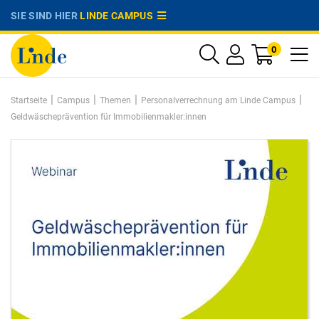
SIE SIND HIER
LINDE CAMPUS
0
|
|
|
|
Startseite
Campus
Themen
Personalverrechnung am Linde Campus
Geldwäscheprävention für Immobilienmakler:innen