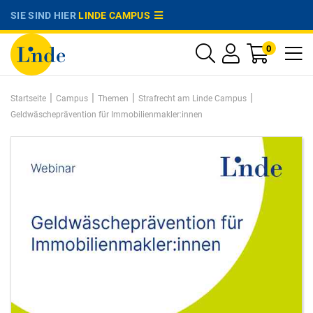
SIE SIND HIER
LINDE CAMPUS
0
|
|
|
|
Startseite
Campus
Themen
Strafrecht am Linde Campus
Geldwäscheprävention für Immobilienmakler:innen