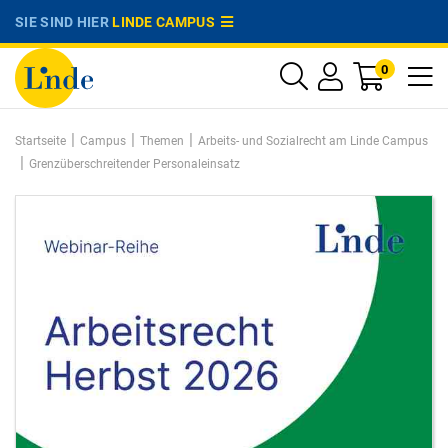
SIE SIND HIER
LINDE CAMPUS
0
|
|
|
Startseite
Campus
Themen
Arbeits- und Sozialrecht am Linde Campus
|
Grenzüberschreitender Personaleinsatz