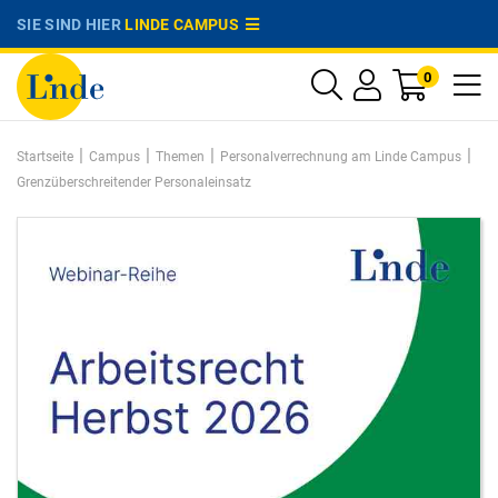
SIE SIND HIER
LINDE CAMPUS
0
|
|
|
|
Startseite
Campus
Themen
Personalverrechnung am Linde Campus
Grenzüberschreitender Personaleinsatz