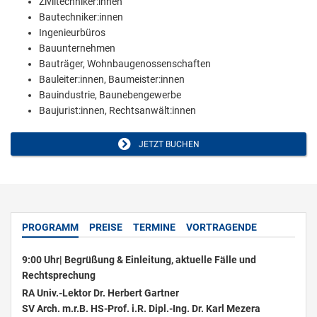
Ziviltechniker:innen
Bautechniker:innen
Ingenieurbüros
Bauunternehmen
Bauträger, Wohnbaugenossenschaften
Bauleiter:innen, Baumeister:innen
Bauindustrie, Baunebengewerbe
Baujurist:innen, Rechtsanwält:innen
JETZT BUCHEN
PROGRAMM
PREISE
TERMINE
VORTRAGENDE
9:00 Uhr| Begrüßung & Einleitung, aktuelle Fälle und
Rechtsprechung
RA Univ.-Lektor Dr. Herbert Gartner
SV Arch. m.r.B. HS-Prof. i.R. Dipl.-Ing. Dr. Karl Mezera