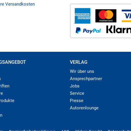
ere Versandkosten
GSANGEBOT
VERLAG
Wir über uns
s
Ansprechpartner
iften
Jobs
re
Service
produkte
Presse
Autorenlounge
n