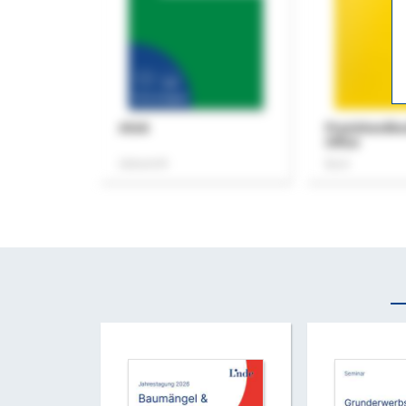
ASok
Praxishandb
Office
Zeitschrift
Buch