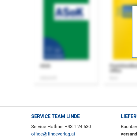
ASok
Praxishandb
Office
Zeitschrift
Buch
SERVICE TEAM LINDE
LIEFE
Service Hotline: +43 1 24 630
Buchbes
office
lindeverlag.at
versand