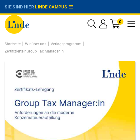
SIE SIND HIER
LINDE CAMPUS
0
|
|
|
Startseite
Wir über uns
Verlagsprogramm
Zertifizierte:r Group Tax Manager:in