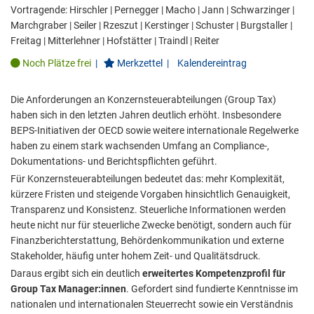
Vortragende:
Hirschler
|
Pernegger
|
Macho
|
Jann
|
Schwarzinger
|
Marchgraber
|
Seiler
|
Rzeszut
|
Kerstinger
|
Schuster
|
Burgstaller
|
Freitag
|
Mitterlehner
|
Hofstätter
|
Traindl
|
Reiter
Noch Plätze frei
|
Merkzettel
|
Kalendereintrag
Die Anforderungen an Konzernsteuerabteilungen (Group Tax)
haben sich in den letzten Jahren deutlich erhöht. Insbesondere
BEPS-Initiativen der OECD sowie weitere internationale Regelwerke
haben zu einem stark wachsenden Umfang an Compliance-,
Dokumentations- und Berichtspflichten geführt.
Für Konzernsteuerabteilungen bedeutet das: mehr Komplexität,
kürzere Fristen und steigende Vorgaben hinsichtlich Genauigkeit,
Transparenz und Konsistenz. Steuerliche Informationen werden
heute nicht nur für steuerliche Zwecke benötigt, sondern auch für
Finanzberichterstattung, Behördenkommunikation und externe
Stakeholder, häufig unter hohem Zeit- und Qualitätsdruck.
Daraus ergibt sich ein deutlich
erweitertes Kompetenzprofil für
Group Tax Manager:innen
. Gefordert sind fundierte Kenntnisse im
nationalen und internationalen Steuerrecht sowie ein Verständnis