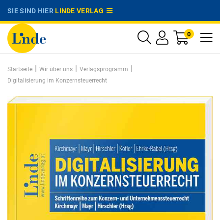
SIE SIND HIER
LINDE VERLAG
0
|
|
|
Startseite
Wir über uns
Verlagsprogramm
Digitalisierung im Konzernsteuerrecht