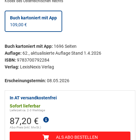
Kodex des Österreichischen Rechts
Buch kartoniert
mit App
109,00 €
Buch kartoniert
mit App:
1696
Seiten
Auflage:
62., aktualisierte Auflage Stand 1.4.2026
ISBN:
9783700792284
Verlag:
LexisNexis Verlag
Erscheinungstermin:
08.05.2026
In AT versandkostenfrei
Sofort lieferbar
Lieferzeit ca. 2-3 Werktage
87,20 €
Abo-Preis (inkl. MwSt.)
ALS ABO BESTELLEN