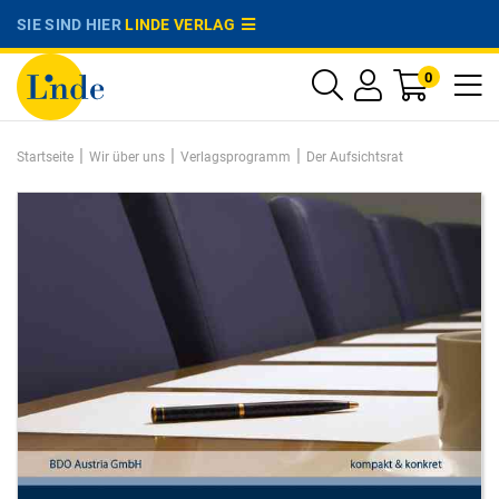
SIE SIND HIER
LINDE VERLAG
0
|
|
|
Startseite
Wir über uns
Verlagsprogramm
Der Aufsichtsrat