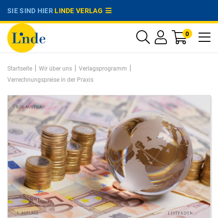
SIE SIND HIER
LINDE VERLAG
0
|
|
|
Startseite
Wir über uns
Verlagsprogramm
Verrechnungspreise in der Praxis