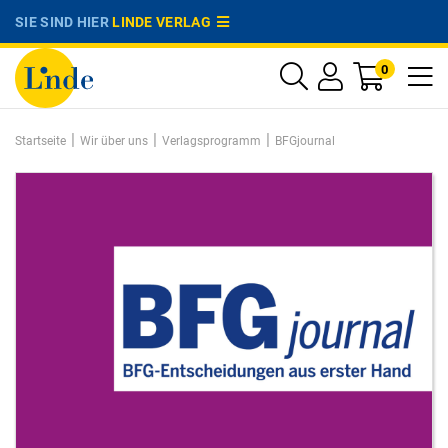
SIE SIND HIER
LINDE VERLAG
0
|
|
|
Startseite
Wir über uns
Verlagsprogramm
BFGjournal