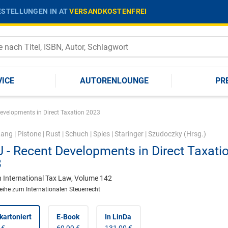
STELLUNGEN IN AT
VERSANDKOSTENFREI
VICE
AUTORENLOUNGE
PR
evelopments in Direct Taxation 2023
Lang
|
Pistone
|
Rust
|
Schuch
|
Spies
|
Staringer
|
Szudoczky
(Hrsg.)
 - Recent Developments in Direct Taxati
3
n International Tax Law, Volume 142
reihe zum Internationalen Steuerrecht
kartoniert
E-Book
In LinDa