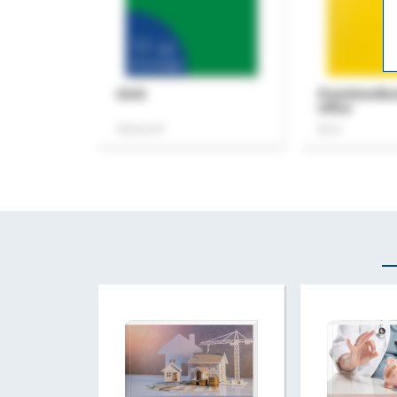
ASok
Praxishandb
Office
Zeitschrift
Buch