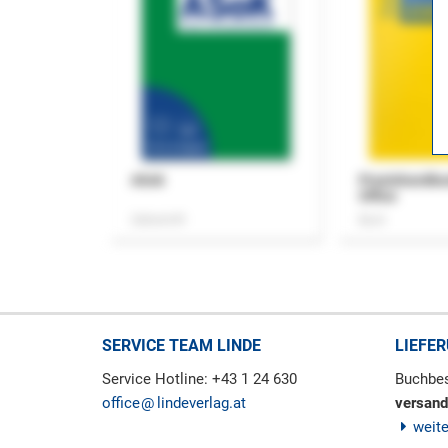
ASok
Praxishandb
Office
Zeitschrift
Buch
SERVICE TEAM LINDE
LIEFE
Service Hotline: +43 1 24 630
Buchbes
office
lindeverlag.at
versand
weit