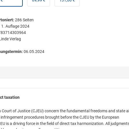
 €
69,99 €
131,00 €
toniert
:
286
Seiten
:
1. Auflage 2024
783714303964
Linde Verlag
nungstermin:
06.05.2024
ct taxation
 Court of Justice (CJEU) concern the fundamental freedoms and state ai
 of infringement procedures brought before the CJEU by the European
 is a driving force in the field of direct tax harmonization. All judgment