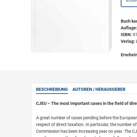
85,00
Buch kar
Auflage
ISBN:
9
Verlag:
Erschei
BESCHREIBUNG
AUTOREN / HERAUSGEBER
CJEU – The most important cases in the field of dire
A great number of cases pending before the European
respect of direct taxation. In particular, the number
Commission has been increasing year on year. The CJEU