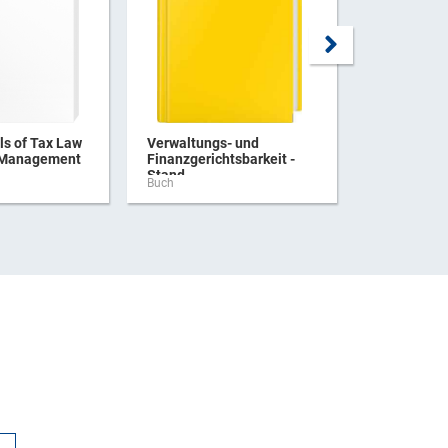
s of Tax Law
Verwaltungs- und
Praxishan
 Management
Finanzgerichtsbarkeit -
Verbrauchs
Stand ...
Buch
Buch