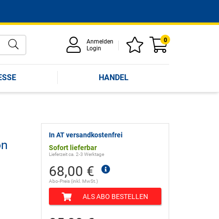
0
Anmelden
Login
ESSE
HANDEL
In AT versandkostenfrei
on
Sofort lieferbar
Lieferzeit ca. 2-3 Werktage
68,00 €
Abo-Preis (inkl. MwSt.)
ALS ABO BESTELLEN