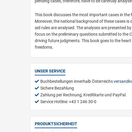
pending cases, therefore, have to be carefully analyse
This book discusses the most important cases in the f
Moreover, the national background of these cases is
aid rules are analysed. The analyses are presented b
focus on the preliminary questions submitted to the 
driving future judgments. This book goes to the heart
freedoms.
UNSER SERVICE
Buchbestellungen innerhalb Österreichs
versandko
Sichere Bezahlung
Zahlung per Rechnung, Kreditkarte und PayPal.
Service Hotline: +43 1 246 30-0
PRODUKTSICHERHEIT