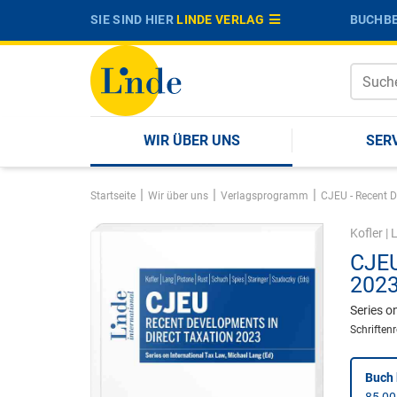
SIE SIND HIER
LINDE VERLAG
BUCHBE
WIR ÜBER UNS
SER
|
|
|
Startseite
Wir über uns
Verlagsprogramm
CJEU - Recent D
Kofler
|
CJEU
202
Series o
Schriften
Buch 