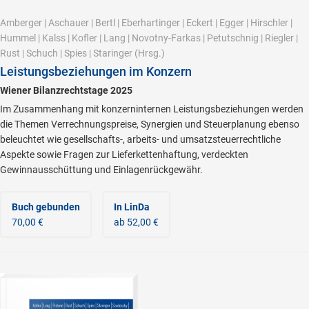
Amberger
|
Aschauer
|
Bertl
|
Eberhartinger
|
Eckert
|
Egger
|
Hirschler
|
Hummel
|
Kalss
|
Kofler
|
Lang
|
Novotny-Farkas
|
Petutschnig
|
Riegler
|
Rust
|
Schuch
|
Spies
|
Staringer
(Hrsg.)
Leistungsbeziehungen im Konzern
Wiener Bilanzrechtstage 2025
Im Zusammenhang mit konzerninternen Leistungsbeziehungen werden
die Themen Verrechnungspreise, Synergien und Steuerplanung ebenso
beleuchtet wie gesellschafts-, arbeits- und umsatzsteuerrechtliche
Aspekte sowie Fragen zur Lieferkettenhaftung, verdeckten
Gewinnausschüttung und Einlagenrückgewähr.
Buch gebunden
In LinDa
70,00 €
ab 52,00 €