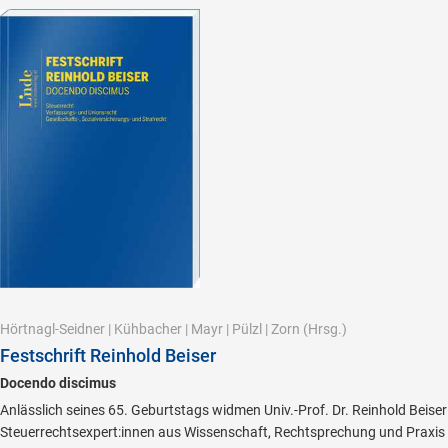
Hörtnagl-Seidner
|
Kühbacher
|
Mayr
|
Pülzl
|
Zorn
(Hrsg.)
Festschrift Reinhold Beiser
Docendo discimus
Anlässlich seines 65. Geburtstags widmen Univ.-Prof. Dr. Reinhold Beiser
Steuerrechtsexpert:innen aus Wissenschaft, Rechtsprechung und Praxis