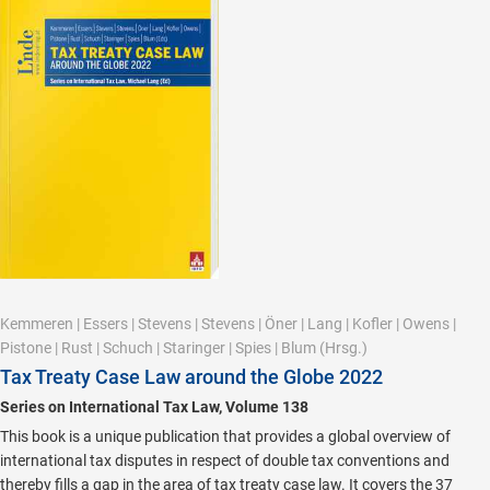
Kemmeren
|
Essers
|
Stevens
|
Stevens
|
Öner
|
Lang
|
Kofler
|
Owens
|
Pistone
|
Rust
|
Schuch
|
Staringer
|
Spies
|
Blum
(Hrsg.)
Tax Treaty Case Law around the Globe 2022
Series on International Tax Law, Volume 138
This book is a unique publication that provides a global overview of
international tax disputes in respect of double tax conventions and
thereby fills a gap in the area of tax treaty case law. It covers the 37