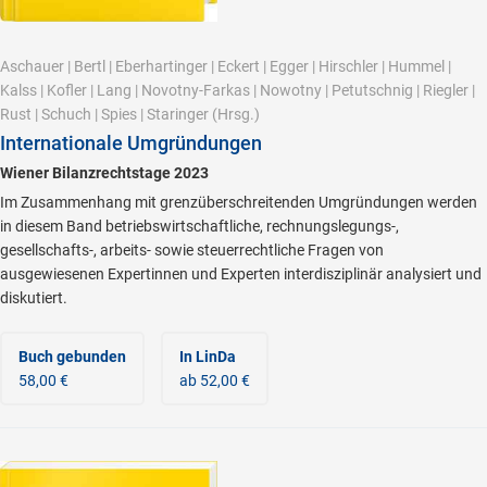
Aschauer
|
Bertl
|
Eberhartinger
|
Eckert
|
Egger
|
Hirschler
|
Hummel
|
Kalss
|
Kofler
|
Lang
|
Novotny-Farkas
|
Nowotny
|
Petutschnig
|
Riegler
|
Rust
|
Schuch
|
Spies
|
Staringer
(Hrsg.)
Internationale Umgründungen
Wiener Bilanzrechtstage 2023
Im Zusammenhang mit grenzüberschreitenden Umgründungen werden
in diesem Band betriebswirtschaftliche, rechnungslegungs-,
gesellschafts-, arbeits- sowie steuerrechtliche Fragen von
ausgewiesenen Expertinnen und Experten interdisziplinär analysiert und
diskutiert.
Buch gebunden
In LinDa
58,00 €
ab 52,00 €