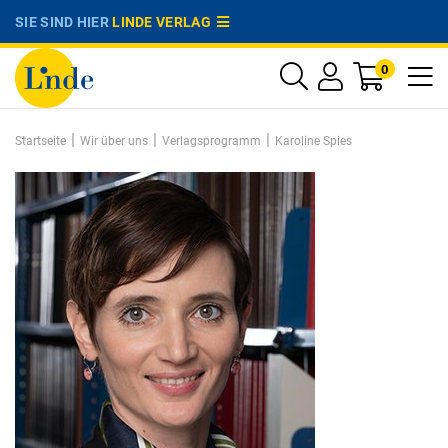
SIE SIND HIER
LINDE VERLAG
0
|
|
|
Startseite
Wir über uns
Verlagsprogramm
Karoline Spies