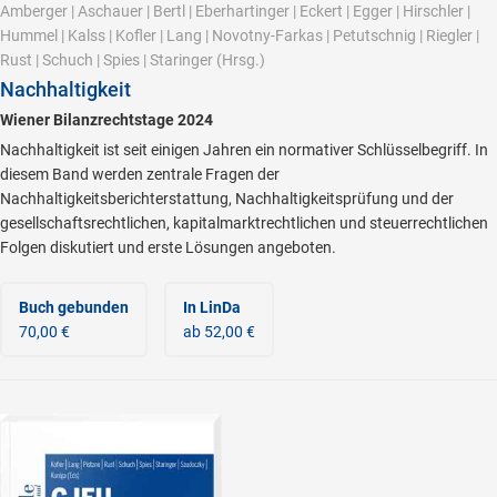
Amberger
|
Aschauer
|
Bertl
|
Eberhartinger
|
Eckert
|
Egger
|
Hirschler
|
Hummel
|
Kalss
|
Kofler
|
Lang
|
Novotny-Farkas
|
Petutschnig
|
Riegler
|
Rust
|
Schuch
|
Spies
|
Staringer
(Hrsg.)
Nachhaltigkeit
Wiener Bilanzrechtstage 2024
Nachhaltigkeit ist seit einigen Jahren ein normativer Schlüsselbegriff. In
diesem Band werden zentrale Fragen der
Nachhaltigkeitsberichterstattung, Nachhaltigkeitsprüfung und der
gesellschaftsrechtlichen, kapitalmarktrechtlichen und steuerrechtlichen
Folgen diskutiert und erste Lösungen angeboten.
Buch gebunden
In LinDa
70,00 €
ab 52,00 €