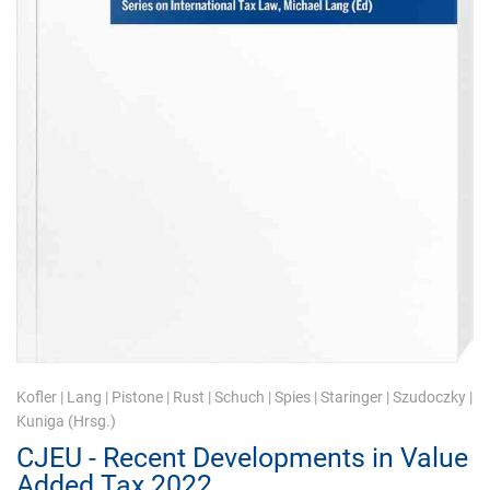
Kofler
|
Lang
|
Pistone
|
Rust
|
Schuch
|
Spies
|
Staringer
|
Szudoczky
|
Kuniga
(Hrsg.)
CJEU - Recent Developments in Value
Added Tax 2022