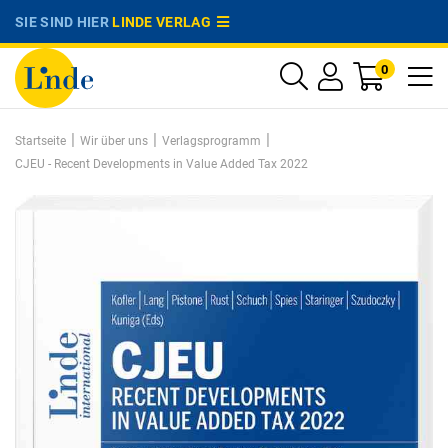
SIE SIND HIER
LINDE VERLAG
0
|
|
|
Startseite
Wir über uns
Verlagsprogramm
CJEU - Recent Developments in Value Added Tax 2022