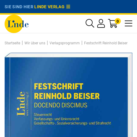
SIE SIND HIER
LINDE VERLAG
0
|
|
|
Startseite
Wir über uns
Verlagsprogramm
Festschrift Reinhold Beiser