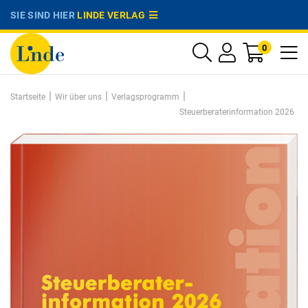
SIE SIND HIER
LINDE VERLAG
0
|
|
|
Startseite
Wir über uns
Verlagsprogramm
Steuerberaterinformation 2026