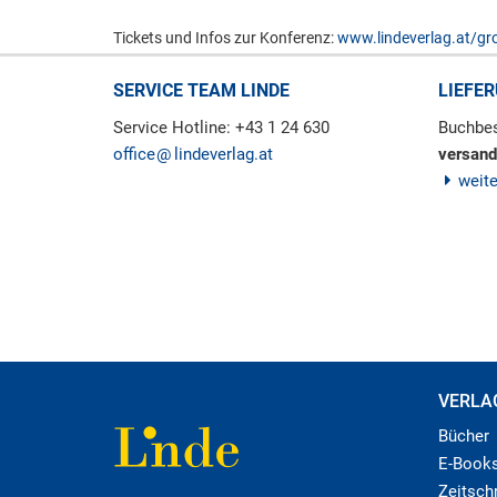
Tickets und Infos zur Konferenz:
www.lindeverlag.at/g
SERVICE TEAM LINDE
LIEFE
Service Hotline: +43 1 24 630
Buchbes
office
lindeverlag.at
versand
weit
VERLA
Bücher
E-Book
Zeitschr