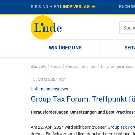
SIE SIND HIER
LINDE VERLAG
BUCHBE
WIR ÜBER UNS
SER
|
|
|
Startseite
Presse
Pressemitteilungen
Unternehmensnews
13. März 2024
von
Unternehmensnews
Group Tax Forum: Treffpunkt fü
Herausforderungen, Umsetzungen und Best Practices f
Am 22. April 2024 wird sich beim zweiten
Group Tax Fo
drehen. Ein Schwerpunkt liegt dabei auf dem richtigen