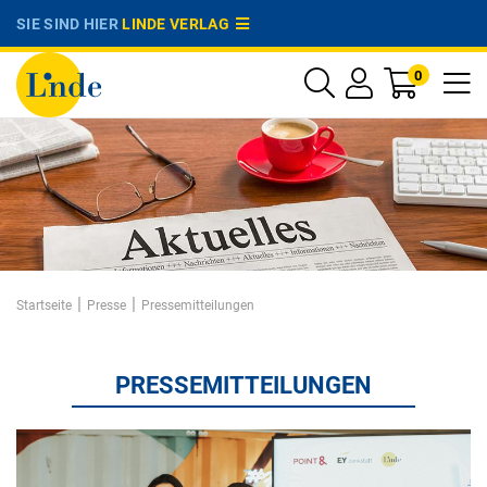
SIE SIND HIER
LINDE VERLAG
0
|
|
Startseite
Presse
Pressemitteilungen
PRESSEMITTEILUNGEN