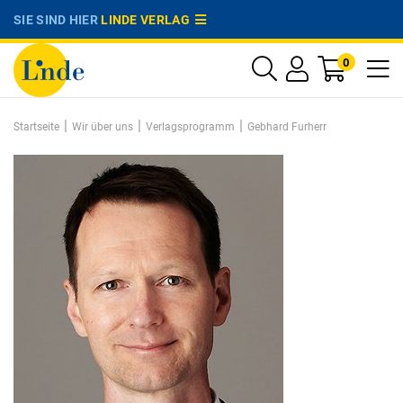
SIE SIND HIER
LINDE VERLAG
0
|
|
|
Startseite
Wir über uns
Verlagsprogramm
Gebhard Furherr