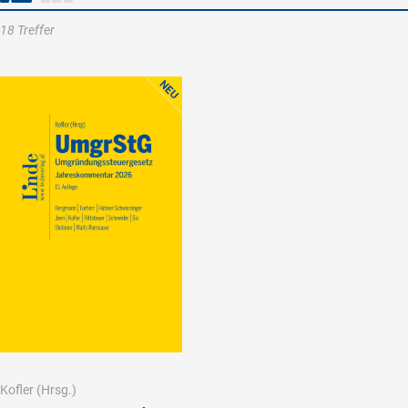
18 Treffer
Kofler
(Hrsg.)