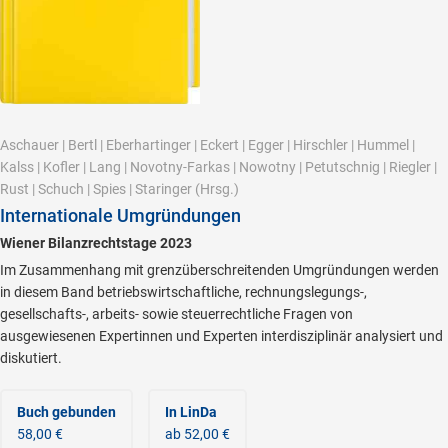
Aschauer
|
Bertl
|
Eberhartinger
|
Eckert
|
Egger
|
Hirschler
|
Hummel
|
Kalss
|
Kofler
|
Lang
|
Novotny-Farkas
|
Nowotny
|
Petutschnig
|
Riegler
|
Rust
|
Schuch
|
Spies
|
Staringer
(Hrsg.)
Internationale Umgründungen
Wiener Bilanzrechtstage 2023
Im Zusammenhang mit grenzüberschreitenden Umgründungen werden
in diesem Band betriebswirtschaftliche, rechnungslegungs-,
gesellschafts-, arbeits- sowie steuerrechtliche Fragen von
ausgewiesenen Expertinnen und Experten interdisziplinär analysiert und
diskutiert.
Buch gebunden
In LinDa
58,00 €
ab 52,00 €