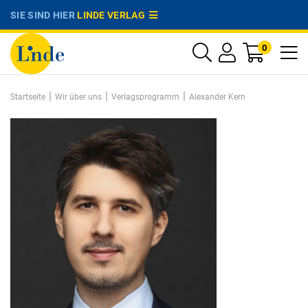
SIE SIND HIER
LINDE VERLAG
0
|
|
|
Startseite
Wir über uns
Verlagsprogramm
Alexander Kern