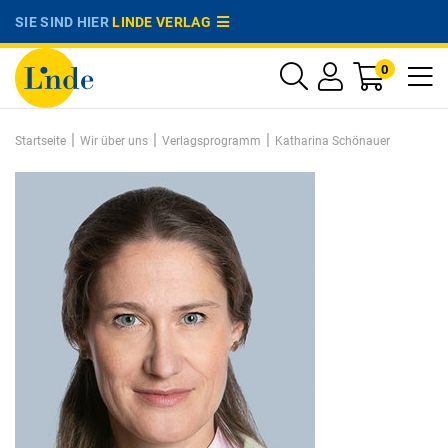
SIE SIND HIER
LINDE VERLAG
0
|
|
|
Startseite
Wir über uns
Verlagsprogramm
Katharina Schönauer