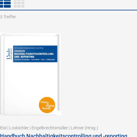
3 Treffer
Eisl
|
Losbichler
|
Engelbrechtsmüller
|
Lehner
(Hrsg.)
Handbuch Nachhaltigkeitscontrolling und -reporting